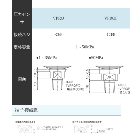
圧力セン
VPRQ
VPRQF
サ
接続ネジ
R3/8
G3/8
定格容量
1～50MPa
●
1～35MPa
●
50MPa
図面
端子接続図