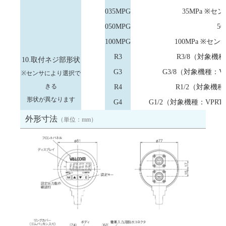
035MPG
35MPa ※
050MPG
50
100MPG
100MPa ※セ
R3
R3/8（対象機種
10.取付ネジ部形状
G3
G3/8（対象機種：VPR
※センサにより選択で
きる
R4
R1/2（対象機種：
形状が異なります
G4
G1/2（対象機種：VPRTF-
外形寸法
（単位：mm）