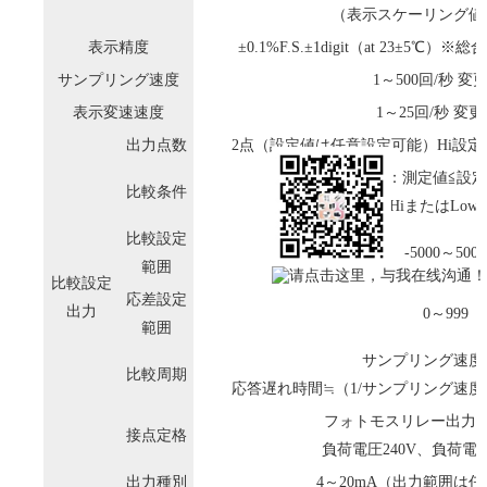
（表示スケーリング値ma
表示精度
±0.1%F.S.±1digit（at 23±5
サンプリング速度
1～500回/秒 変
表示変速速度
1～25回/秒 変
出力点数
2点（設定値は任意設定可能）Hi設定
Low設定：測定値≦設定
比較条件
（2点それぞれHiまたはLo
比較設定
-5000～5000
範囲
比較設定
応差設定
出力
0～999
範囲
サンプリング速度
比較周期
応答遅れ時間≒（1/サンプリング速
フォトモスリレー出力 A
接点定格
負荷電圧240V、負荷電流
出力種別
4～20mA（出力範囲は