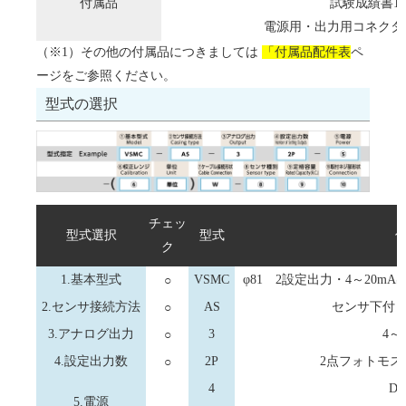
付属品
試験成績書1
電源用・出力用コネクタ
（※1）その他の付属品につきましては
「付属品配件表
ペ
ージをご参照ください。
型式の選択
チェッ
型式選択
型式
ク
1.基本型式
○
VSMC
φ81 2設定出力・4～20
2.センサ接続方法
○
AS
センサ下付
3.アナログ出力
○
3
4～
4.設定出力数
○
2P
2点フォトモス
4
DC
5.電源