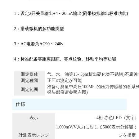
1：设定2开关量输出+4～20mA输出(附带模拟输出标准功能)
2：搭载微机的多功能类型
3：AC电源为AC90 ~ 240v
4：标准配备零距离跟踪、零点校验、移动平均等功能
測定媒体
气、水、油等15- 5ph(析出硬化类不锈钢)不腐
測定種類
正圧の測定が可能
准备可测量中高压100MPa的压力传感器的各系
測定範囲
探头部份请参照左图)
仕様
表示
4桁 赤色LED（文字高1
1.000mV/V入力に対して5000表示分
計測表示レンジ
ジを指定