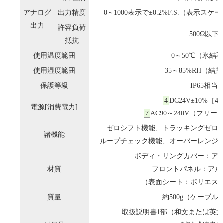
アナログ
出力精度
0～1000表示で±0.2%F.S.（表示スケ
出力
許容負荷
500Ω以下
抵抗
使用温度範囲
0～50℃（氷結
使用湿度範囲
35～85%RH（結
保護等級
IP65相当
4
DC24V±10%［
電源[消費電力]
7
AC90～240V（フリー
ゼロシフト機能、トラッキングゼロ
諸機能
ループチェック機能、オーバーレンジ
ボディ・リングカバー：ア
材質
フロントパネル：アル
（表面シート：ポリエス
質量
約500g（ケーブル
取扱説明書1部（和文または英