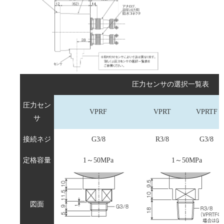
圧力センサの選択一覧表
圧力セン
VPRF
VPRT
VPRTF
サ
接続ネジ
G3/8
R3/8
G3/8
定格容量
1～50MPa
1～50MPa
図面