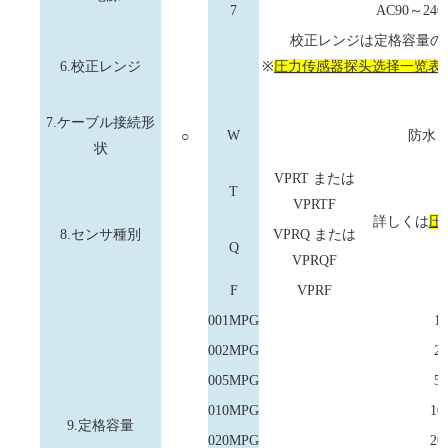
7
AC90～2
校正レンジは定格容量の
6.校正レンジ
※
圧力传感器探头选择一览表
7.ケーブル接続形
○
W
防水
状
VPRT または
T
VPRTF
詳しくは
圧
8.センサ種別
VPRQ または
Q
VPRQF
F
VPRF
001MPG
1
002MPG
2
005MPG
5
010MPG
10
9.定格容量
020MPG
20