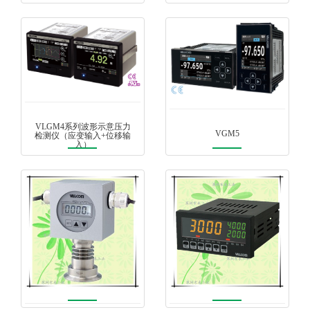
VLGM4系列波形示意压力
VGM5
检测仪（应变输入+位移输
入）