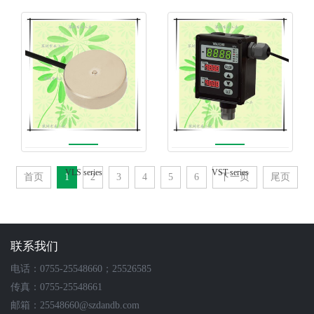
NSMS-A6VB-T温度+压力测
F3（N）
量压力计
VLS series
VST series
首页
1
2
3
4
5
6
下一页
尾页
联系我们
电话：0755-25548660；25526585
传真：0755-25548661
邮箱：25548660@szdandb.com