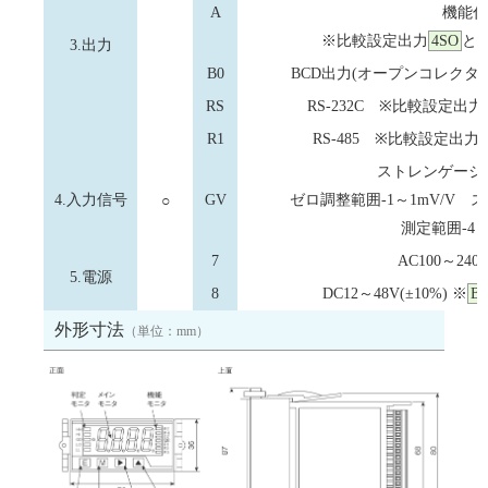
A
機能付
※比較設定出力
4SO
と
3.出力
B0
BCD出力(オープンコレクタ出
RS
RS-232C ※比較設定出力
R1
RS-485 ※比較設定出力
ストレンゲージ入力
4.入力信号
○
GV
ゼロ調整範囲-1～1mV/V ス
測定範囲-4～
7
AC100～240V
5.電源
8
DC12～48V(±10%) ※
B0
外形寸法
（単位：mm）