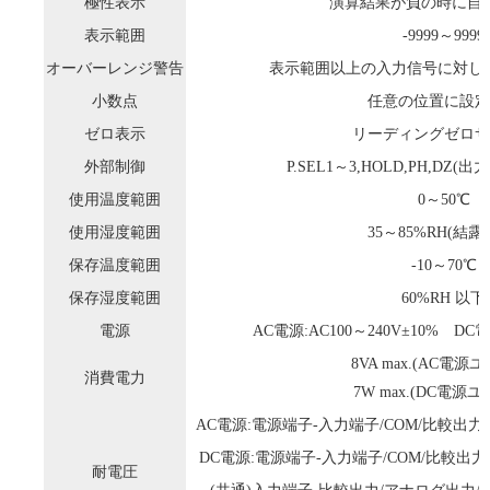
極性表示
演算結果が負の時に自
表示範囲
-9999～9999
オーバーレンジ警告
表示範囲以上の入力信号に対してO
小数点
任意の位置に設定
ゼロ表示
リーディングゼロサ
外部制御
P.SEL1～3,HOLD,PH,DZ
使用温度範囲
0～50℃
使用湿度範囲
35～85%RH(結露
保存温度範囲
-10～70℃
保存湿度範囲
60%RH 以下
電源
AC電源:AC100～240V±10% DC電
8VA max.(AC電源
消費電力
7W max.(DC電源
AC電源:電源端子-入力端子/COM/比較出力/R
DC電源:電源端子-入力端子/COM/比較出力/
耐電圧