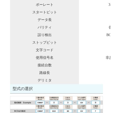
ボーレート
38
スタートビット
データ長
パリティ
偶
誤り検出
BC
ストップビット
文字コード
使用信号名
非反転
接続台数
路線長
デリミタ
型式の選択