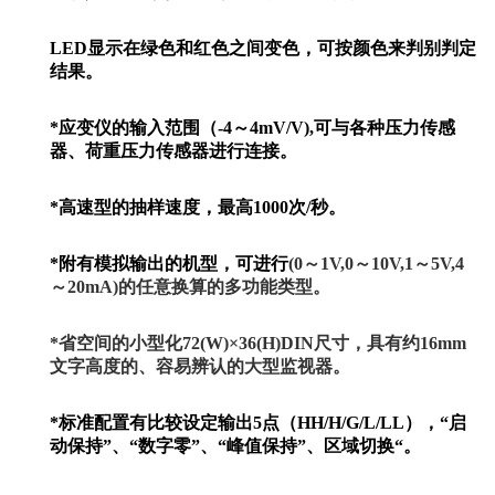
LED显示在绿色和红色之间变色，可按颜色来判别判定
结果。
*应变仪的输入范围（-4～4mV/V),可与各种压力传感
器、荷重压力传感器进行连接。
*高速型的抽样速度，最高1000次/秒。
*附有模拟输出的机型，可进行
(0～1V,0～10V,1～5V,4
～20mA)的任意换算的多功能类型。
*省空间的小型化
72(W)×36(H)DIN
尺寸，具有约16mm
文字高度的、容易辨认的大型监视器。
*标准配置有比较设定输出5点（HH/H/G/L/LL），“启
动保持”、“数字零”、“峰值保持”、区域切换“。