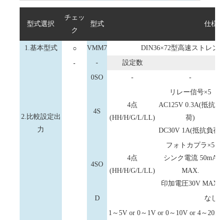
チェッ
型式選択
型式
仕様
ク
1.基本型式
○
VMM7
DIN36×72型高速スト
-
-
設定数
0SO
-
-
リレー信号×5
4点
AC125V 0.3A(抵抗
4S
2.比較設定出
(HH/H/G/L/LL)
荷)
力
DC30V 1A(抵抗負荷
フォトカプラ×5
4点
シンク電流 50mA
4SO
(HH/H/G/L/LL)
MAX.
印加電圧30V MAX.
D
なし
1～5V or 0～1V or 0～10V or