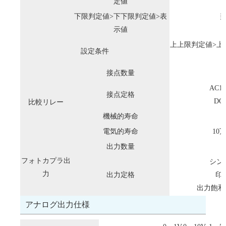
定値
下限判定値>下下限判定値>表
判
示値
上上限判定値>上
設定条件
接点数量
AC1
接点定格
DC
比較リレー
機械的寿命
電気的寿命
10
出力数量
フォトカプラ出
シンク
力
出力定格
印加
出力飽和電
アナログ出力仕様