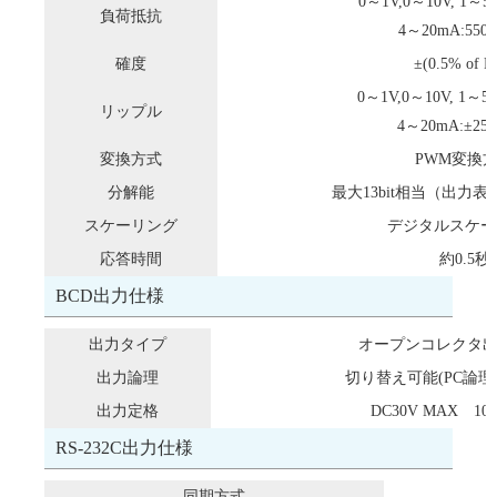
0～1V,0～10V, 1～5
負荷抵抗
4～20mA:55
確度
±(0.5% of F.
0～1V,0～10V, 1～5V
リップル
4～20mA:±25m
変換方式
PWM変換
分解能
最大13bit相当（出力
スケーリング
デジタルスケー
応答時間
約0.5秒
BCD出力仕様
出力タイプ
オープンコレクタ出力
出力論理
切り替え可能(PC論理
出力定格
DC30V MAX 10
RS-232C出力仕様
同期方式