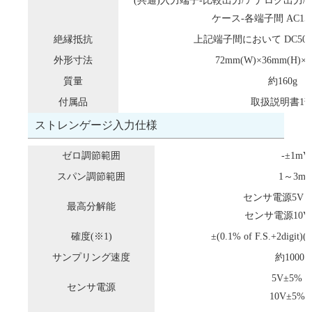
(共通)入力端子-比較出力/アナログ出力/RS
ケース-各端子間 AC150
絶縁抵抗
上記端子間において DC500V
外形寸法
72mm(W)×36mm(H)×1
質量
約160g
付属品
取扱説明書1
ストレンゲージ入力仕様
ゼロ調節範囲
-±1mV
スパン調節範囲
1～3mV
センサ電源5V : 0.
最高分解能
センサ電源10V : 1
確度(※1)
±(0.1% of F.S.+2digi
サンプリング速度
約1000
5V±5% 
センサ電源
10V±5% 