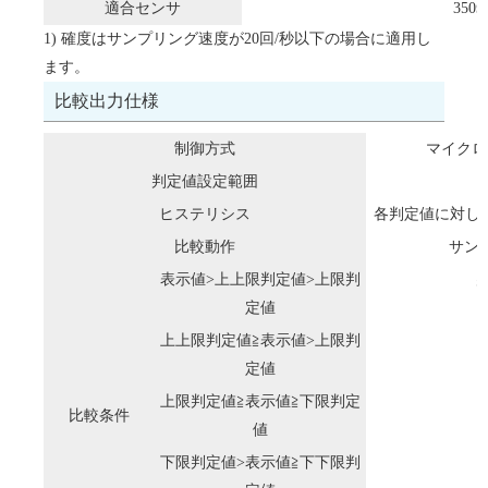
適合センサ
350Ω
1) 確度はサンプリング速度が20回/秒以下の場合に適用し
ます。
比較出力仕様
制御方式
マイクロ
判定値設定範囲
ヒステリシス
各判定値に対して1
比較動作
サン
表示値>上上限判定値>上限判
判
定値
上上限判定値≧表示値>上限判
定値
上限判定値≧表示値≧下限判定
比較条件
値
下限判定値>表示値≧下下限判