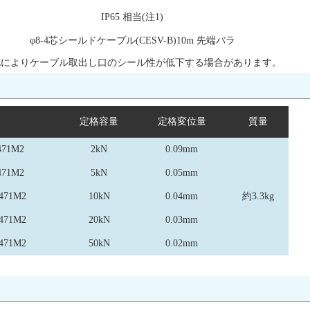
IP65 相当(注1)
φ8-4芯シールドケーブル(CESV-B)10m 先端バラ
変化によりケーブル取出し口のシール性が低下する場合があります。
定格容量
定格変位量
質量
471M2
2kN
0.09mm
471M2
5kN
0.05mm
471M2
10kN
0.04mm
約3.3kg
471M2
20kN
0.03mm
471M2
50kN
0.02mm