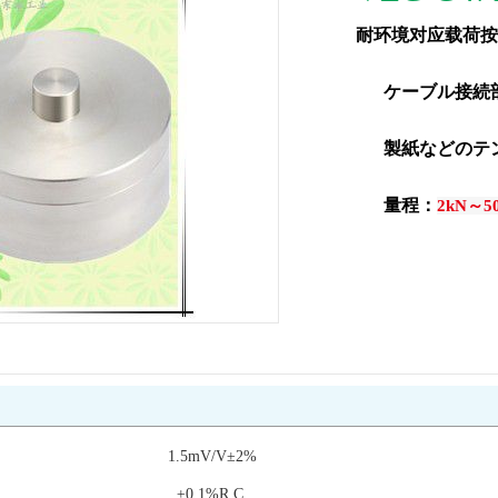
耐环境对应载荷
ケーブル接続
製紙などのテ
量程：
2kN～5
1.5mV/V±2%
±0.1%R.C.