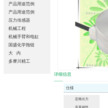
绍
产品用途范例
产品用途范例
压力传感器
机械工程
机械手臂和电缸
国盛化学拖链
大 内
多摩川精工
详细信息
仕様
定格出力
非直線性