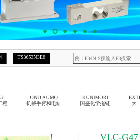
4
TS3653N3E8
G
ONO AUMO
KUNIMORI
EXT
工程
机械手臂和电缸
国盛化学拖链
大
VLC-G47