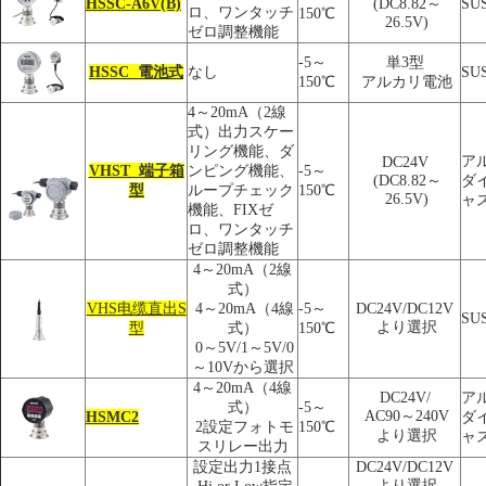
HSSC-A6V(B)
(DC8.82～
SU
ロ、ワンタッチ
150℃
26.5V)
ゼロ調整機能
-5～
単3型
HSSC 電池式
なし
SU
150℃
アルカリ電池
4～20mA（2線
式）出力スケー
リング機能、ダ
ア
DC24V
VHST 端子箱
ンピング機能、
-5～
(DC8.82～
ダ
型
ループチェック
150℃
26.5V)
ャ
機能、FIXゼ
ロ、ワンタッチ
ゼロ調整機能
4～20mA（2線
式）
VHS电缆直出S
4～20mA（4線
-5～
DC24V/DC12V
SU
より選択
型
式）
150℃
0～5V/1～5V/0
～10Vから選択
4～20mA（4線
DC24V/
ア
式）
-5～
AC90～240V
HSMC2
ダ
2設定フォトモ
150℃
より選択
ャ
スリレー出力
設定出力1接点
DC24V/DC12V
より選択