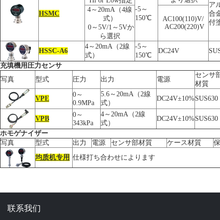
Hi or Low指定
ア
-5～
4～20mA（4線
HSMC
合
150℃
式）
AC100(110)V/
付
AC200(220)V
0～5V/1～5Vか
ら選択
4～20mA（2線
-5～
HSSC-A6
DC24V
SU
式）
150℃
充填機用圧力センサ
センサ
写真
型式
圧力
出力
電源
材質
5.6～20mA（2線
0～
VPE
DC24V±10%
SUS630
0.9MPa
式）
4～20mA（2線
0～
VPB
DC24V±10%
SUS630
343kPa
式）
ホモゲナイザー
写真
型式
出力
電源
センサ部材質
ケース材質
均质机专用
仕様打ち合わせによります
联系我们