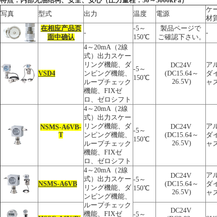
特点：内部无油结构、安全、安心
（圧力量程：
50
～
3000kPa
）
ケ
写真
型式
出力
温度
電源
材
在相应产品页
-5～
製品ページで
-
-
面中确认
150℃
ご確認下さい。
4～20mA（2線
式）出力スケー
リング機能、ダ
ア
DC24V
-5～
VSD4
ンピング機能、
(DC15.64～
ダ
150℃
26.5V)
ループチェック
ャ
機能、FIXゼ
ロ、ゼロシフト
4～20mA（2線
式）出力スケー
リング機能、ダ
ア
DC24V
NSMS-A6VB-
-5～
T
ンピング機能、
(DC15.64～
ダ
150℃
26.5V)
ループチェック
ャ
機能、FIXゼ
ロ、ゼロシフト
4～20mA（2線
ア
DC24V
式）出力スケー
-5～
NSMS-A6VB
(DC15.64～
ダ
リング機能、ダ
150℃
26.5V)
ャ
ンピング機能、
ループチェック
DC24V
機能、FIXゼ
-5～