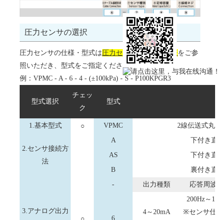
圧力センサの選択
圧力センサの仕様・型式は
圧力センサの選択一覧表
をご参
照いただき、型式をご指定ください。
例：VPMC - A - 6 - 4 - (±100kPa) - S - P100KPGR3
チェッ
型式選択
型式
ク
1.基本型式
○
VPMC
2線伝送式丸
A
下付き直
2.センサ接続方
AS
下付き直
法
B
裏付き直
-
出力種類
応答周波
200Hz～1k
3.アナログ出力
4～20mA
※センサ仕
○
6