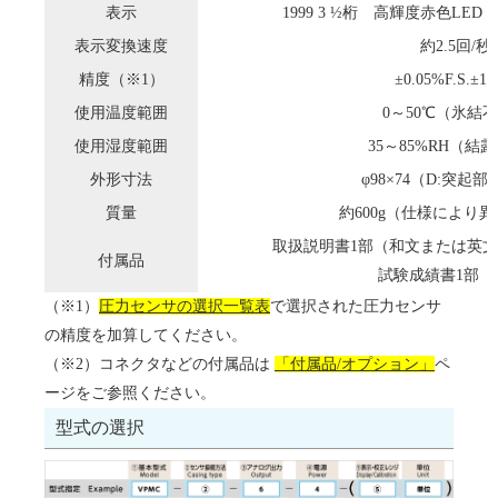
表示
1999 3 ½桁 高輝度赤色LED
表示変換速度
約2.5回/秒
精度（※1）
±0.05%F.S.±1di
使用温度範囲
0～50℃（氷結
使用湿度範囲
35～85%RH（結
外形寸法
φ98×74（D:突起
質量
約600g（仕様により
取扱説明書1部（和文または英
付属品
試験成績書1部（
（※1）
圧力センサの選択一覧表
で選択された圧力センサ
の精度を加算してください。
（※2）コネクタなどの付属品は
「付属品/オプション」
ペ
ージをご参照ください。
型式の選択