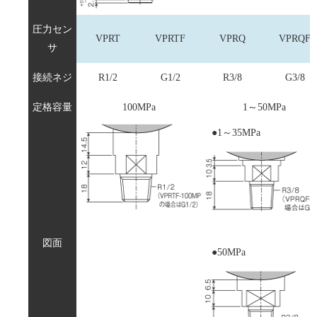
圧力セン
VPRT
VPRTF
VPRQ
VPRQF
サ
接続ネジ
R1/2
G1/2
R3/8
G3/8
定格容量
100MPa
1～50MPa
●
1～35MPa
図面
●
50MPa