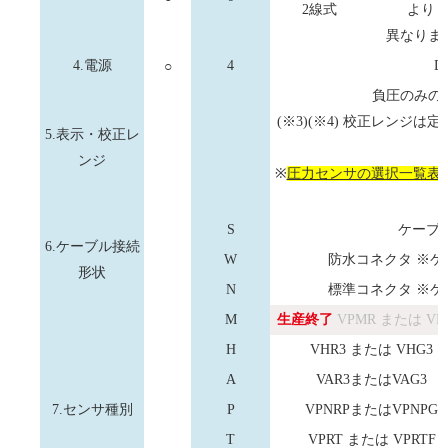
2線式
より
異なりま
4.電源
○
4
D
負圧のみの
(※3)(※4) 校正レンジ
5.表示・校正レ
ンジ
※
圧力センサの選択一覧表
S
ケーブ
6.ケーブル接続
W
防水コネクタ ※
形状
N
標準コネクタ ※
M
生産終了
VPMR または VP
H
VHR3 または VHG3
A
VAR3またはVAG3
7.センサ種別
P
VPNRPまたはVPNPG
T
VPRT または VPRTF