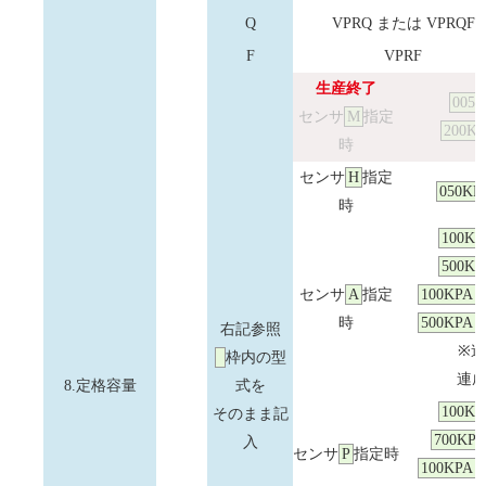
Q
VPRQ または VPRQF
F
VPRF
生産終了
005
センサ
M
指定
200K
時
センサ
H
指定
050KP
時
100KP
500KP
センサ
A
指定
100KPA
1
時
500KPA
5
右記参照
※
枠内の型
連
8.定格容量
式を
100KP
そのまま記
700KP
入
センサ
P
指定時
100KPA
1