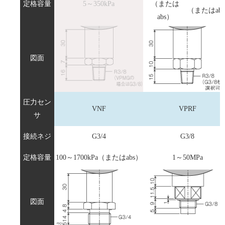
定格容量
5～350kPa
（または
（またはab
abs）
図面
圧力セン
VNF
VPRF
サ
接続ネジ
G3/4
G3/8
定格容量
100～1700kPa（またはabs）
1～50MPa
図面