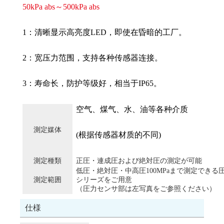
50kPa abs～500kPa abs
1：清晰显示高亮度LED，即使在昏暗的工厂。
2：宽压力范围，支持各种传感器连接。
3：寿命长，防护等级好，相当于IP65。
空气、煤气、水、油等各种介质
測定媒体
(根据传感器材质的不同)
測定種類
正圧・連成圧および絶対圧の測定が可能
低圧・絶対圧・中高圧100MPaまで測定できる
測定範囲
シリーズをご用意
（圧力センサ部は左写真をご参照ください）
仕様