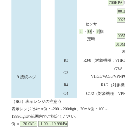
700KPA
70
001M
002M
センサ
T
・
Q
・
F
指
005M
定時
010MP
※
R3
R3/8（対象機種：VHR3/VA
G3/8
G3
VHG3/VAG3/VPNPG
9.接続ネジ
R4
R1/2（対象機種
G4
G1/2（対象機種：VPRTF-
（※3）表示レンジの注意点
表示レンジは4mA側：-200～200digit、20mA側：100～
1999digitの範囲内でご指定ください。
例:○
±20.0kPa
-1.00～19.99kPa