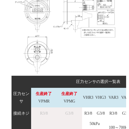
圧力センサの選択一覧表
圧力セン
生産終了
生産終了
VHR3
VHG3
VAR3
VAG
サ
VPMR
VPMG
接続ネジ
R3/8
G3/8
R3/8
G3/8
R3/8
G3/
50kPa
100～700kP