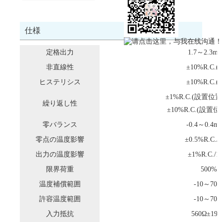
仕様
定格出力
1.7～2.3m
非直線性
±10%R.C.(
ヒステリシス
±10%R.C.(
±1%R.C.(設置位
繰り返し性
±10%R.C.(設置
零バランス
-0.4～0.4m
零点の温度影響
±0.5%R.C./
出力の温度影響
±1%R.C./
限界荷重
500%
温度補償範囲
-10～70
許容温度範囲
-10～70
入力抵抗
560Ω±19