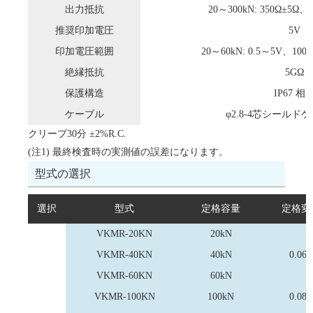
出力抵抗
20～300kN: 350Ω±5Ω、4
推奨印加電圧
5V
印加電圧範囲
20～60kN: 0.5～5V、100～
絶縁抵抗
5GΩ
保護構造
IP67 相
ケーブル
φ2.8-4芯シールドケ
クリープ30分 ±2%R.C.
(注1) 最終検査時の実測値の誤差になります。
型式の選択
選択
型式
定格容量
定格変
VKMR-20KN
20kN
VKMR-40KN
40kN
0.06
VKMR-60KN
60kN
VKMR-100KN
100kN
0.08