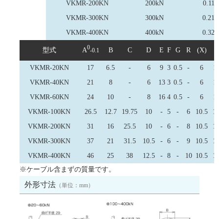
VKMR-200KN
200kN
0.11
VKMR-300KN
300kN
0.21
VKMR-400KN
400kN
0.32
0
型式
A
B
C
D
E
F
G
R
(X)
(
-0.1
VKMR-20KN
17
6.5
-
6
9
3
0.5
-
6
11
VKMR-40KN
21
8
-
6
13
3
0.5
-
6
11
VKMR-60KN
24
10
-
8
16
4
0.5
-
6
11
VKMR-100KN
26.5
12.7
19.75
10
-
5
-
6
10.5
14
VKMR-200KN
31
16
25.5
10
-
6
-
8
10.5
14
VKMR-300KN
37
21
31.5
10.5
-
6
-
9
10.5
14
VKMR-400KN
46
25
38
12.5
-
8
-
10
10.5
14
※ケーブル含まずの質量です。
外形寸法
（単位：mm）