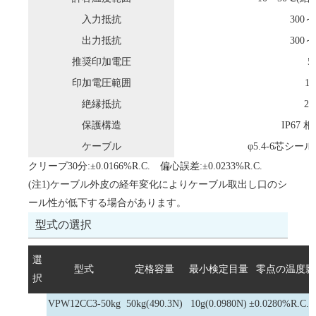
入力抵抗
300～
出力抵抗
300～
推奨印加電圧
5
印加電圧範囲
15
絶縁抵抗
2
保護構造
IP67 
ケーブル
φ5.4-6芯シー
クリープ30分:±0.0166%R.C. 偏心誤差:±0.0233%R.C.
(注1)ケーブル外皮の経年変化によりケーブル取出し口のシ
ール性が低下する場合があります。
型式の選択
選
型式
定格容量
最小検定目量
零点の温度影
択
VPW12CC3-50kg
50kg(490.3N)
10g(0.0980N)
±0.0280%R.C.