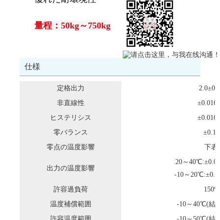
量程：50kg～750kg
仕様
定格出力
2.0±0.
非直線性
±0.016
ヒステリシス
±0.016
零バランス
±0.1
零点の温度影響
下表
20～40℃:±0.01
出力の温度影響
-10～20℃:±0.0
許容過負荷
150%
温度補償範囲
-10～40℃(
許容温度範囲
-10～50℃(